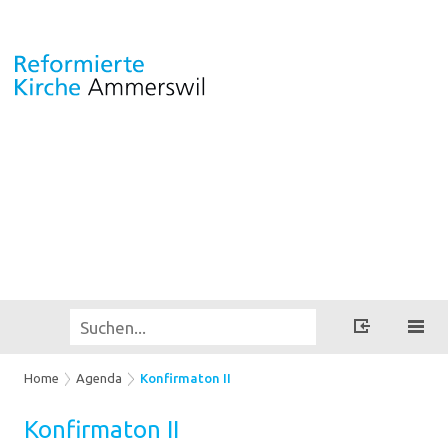
Home
Agenda
Konfirmaton II
Kon­fir­maton II